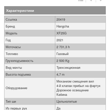
Характеристики
Ссылка
20419
Бренд
Hangcha
Модель
XF25G
Год
2021
Моточасы
2 731,3 h
Топливо
Газовый
Грузоподъемность
2 500 Kg
Вид мачты
Трехсекционная
Высота подъема
4,7 m
Механизм смещения вил
4-й клапан прибыл на фартук
Оборудование
Дорожное освещение
Кабина
Тип ши
Цельнолитые
Из первых рук
Да