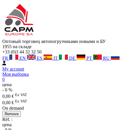
Оптовый торговец автопогрузчиками новыми и БУ
1955
на складе
+33 (0)3 44 32 32 50
FR
EN
ES
IT
DE
PT
RU
My account
Моя выборка
0
цена
-
0
%
Ex VAT
0,00
€
Ex VAT
0,00
€
On demand
Remove
Rèf. :
цена
-
0
%