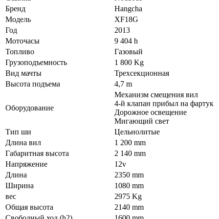
Бренд
Hangcha
Модель
XF18G
Год
2013
Моточасы
9 404 h
Топливо
Газовый
Грузоподъемность
1 800 Kg
Вид мачты
Трехсекционная
Высота подъема
4,7 m
Механизм смещения вил
4-й клапан прибыл на фартук
Оборудование
Дорожное освещение
Мигающий свет
Тип ши
Цельнолитые
Длина вил
1 200 mm
Габаритная высота
2 140 mm
Напряжение
12v
Длина
2350 mm
Ширина
1080 mm
вес
2975 Kg
Общая высота
2140 mm
Свободный ход (h2)
1600 mm