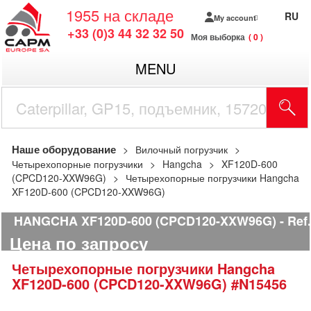
1955
на складе
RU
My account
+33 (0)3 44 32 32 50
Моя выборка
0
MENU
Наше оборудование
Вилочный погрузчик
Четырехопорные погрузчики
Hangcha
XF120D-600
(CPCD120-XXW96G)
Четырехопорные погрузчики Hangcha
XF120D-600 (CPCD120-XXW96G)
HANGCHA XF120D-600 (CPCD120-XXW96G)
Ref
Цена по запросу
Четырехопорные погрузчики
Hangcha
XF120D-600 (CPCD120-XXW96G)
#N15456