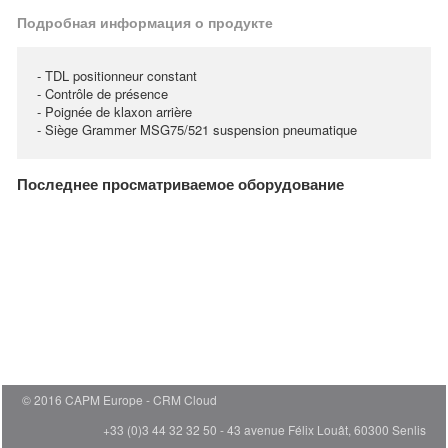
Подробная информация о продукте
- TDL positionneur constant
- Contrôle de présence
- Poignée de klaxon arrière
- Siège Grammer MSG75/521 suspension pneumatique
Последнее просматриваемое оборудование
© 2016 CAPM Europe
CRM Cloud
+33 (0)3 44 32 32 50 - 43 avenue Félix Louât, 60300 Senlis