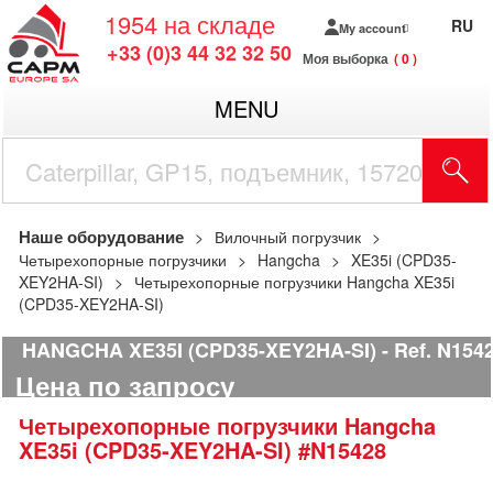
1954
на складе
RU
My account
+33 (0)3 44 32 32 50
Моя выборка
0
MENU
Наше оборудование
Вилочный погрузчик
Четырехопорные погрузчики
Hangcha
XE35i (CPD35-
XEY2HA-SI)
Четырехопорные погрузчики Hangcha XE35i
(CPD35-XEY2HA-SI)
HANGCHA XE35I (CPD35-XEY2HA-SI)
Ref.
N154
Цена по запросу
Четырехопорные погрузчики
Hangcha
XE35i (CPD35-XEY2HA-SI)
#N15428