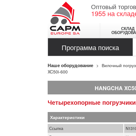
Оптовый торгов
1955
на склад
СКЛАД
ОБОРУДОВА
Программа поиска
Наше оборудование
Вилочный погруз
XC50i-600
HANGCHA XC50
Четырехопорные погрузчик
Характеристики
Ссылка
N131