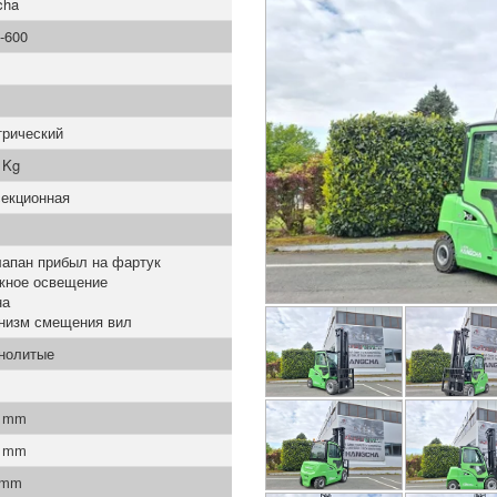
cha
-600
трический
 Kg
секционная
лапан прибыл на фартук
жное освещение
на
низм смещения вил
нолитые
0 mm
0 mm
 mm