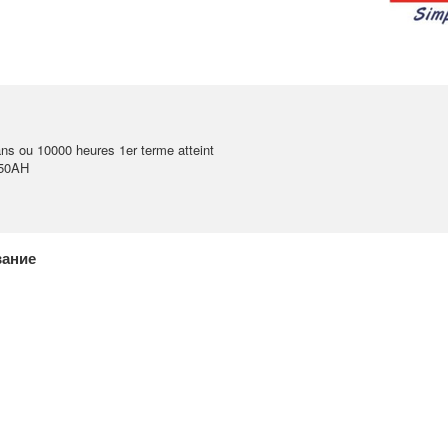
s ou 10000 heures 1er terme atteint
150AH
вание