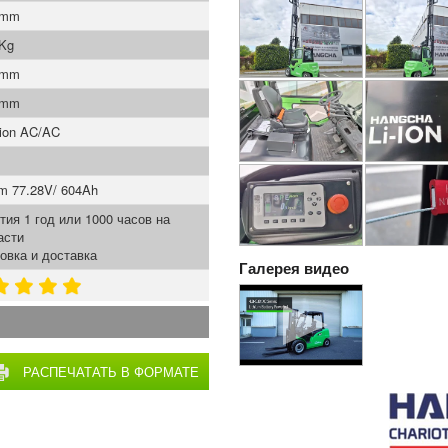
 mm
 Kg
 mm
 mm
ion AC/AC
um 77.28V/ 604Ah
тия 1 год или 1000 часов на
асти
овка и доставка
Галерея видео
РАСПЕЧАТАТЬ В ФОРМАТЕ
PDF