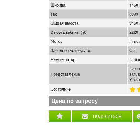
Ширина
1458
вес
8089
Общая высота
3450
Высота кабины (h6)
2220
Мотор
Inmot
Зарядное устройство
Oui
Аккумулятор
Lithi
Гаран
Представление
зап.ч
Устан
Состояние
Цена по запросу
ПОДЕЛИТЬСЯ