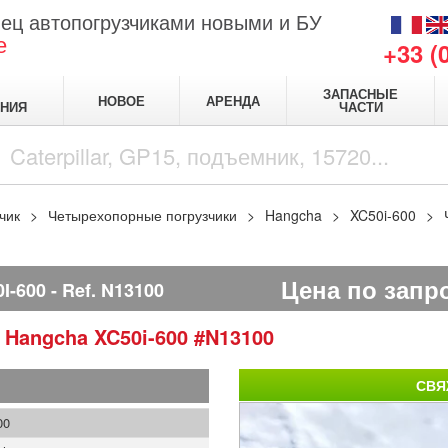
ец автопогрузчиками новыми и БУ
е
+33 (
ЗАПАСНЫЕ
НОВОЕ
АРЕНДА
НИЯ
ЧАСТИ
чик
Четырехопорные погрузчики
Hangcha
XC50i-600
Цена по запр
I-600
Ref.
N13100
и
Hangcha
XC50i-600
#N13100
СВЯ
00