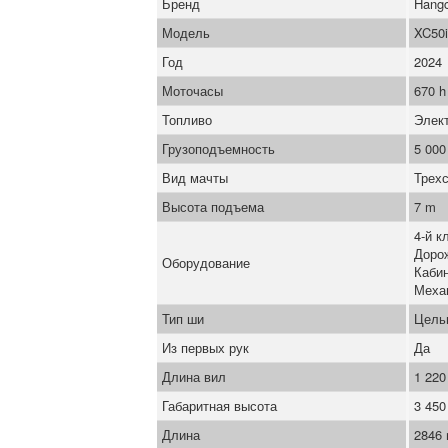
Бренд
Hang
Модель
XC50i
Год
2024
Моточасы
670 h
Топливо
Элек
Грузоподъемность
5 000
Вид мачты
Трех
Высота подъема
7 m
4-й к
Доро
Оборудование
Каби
Меха
Тип ши
Цель
Из первых рук
Да
Длина вил
1 22
Габаритная высота
3 45
Длина
2846