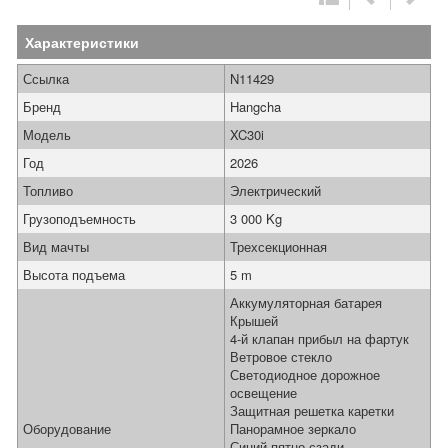
Характеристики
Ссылка
N11429
Бренд
Hangcha
Модель
XC30i
Год
2026
Топливо
Электрический
Грузоподъемность
3 000 Kg
Вид мачты
Трехсекционная
Высота подъема
5 m
Аккумуляторная батарея
Крышей
4-й клапан прибыл на фартук
Ветровое стекло
Светодиодное дорожное
освещение
Защитная решетка каретки
Оборудование
Панорамное зеркало
Синий пятно сзади