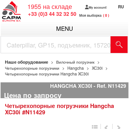
1955
на складе
RU
My account
+33 (0)3 44 32 32 50
Моя выборка
0
MENU
Наше оборудование
Вилочный погрузчик
Четырехопорные погрузчики
Hangcha
XC30i
Четырехопорные погрузчики Hangcha XC30i
HANGCHA XC30I
Ref.
N11429
Цена по запросу
Четырехопорные погрузчики
Hangcha
XC30i
#N11429