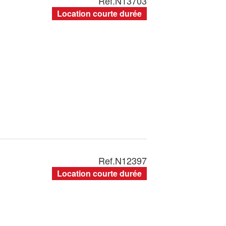
Ref.
N13703
Location courte durée
Ref.
N12397
Location courte durée