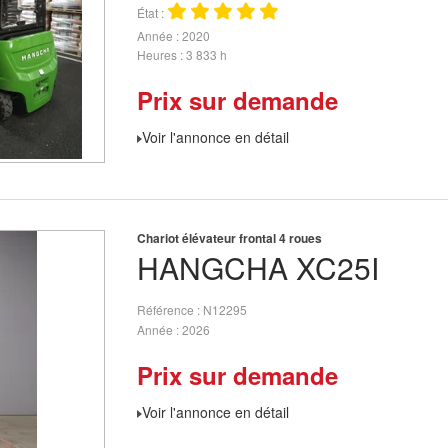
État
Année
2020
Heures
3 833 h
Prix sur demande
Voir l'annonce en détail
Chariot élévateur frontal 4 roues
HANGCHA
XC25I
Référence
N12295
Année
2026
Prix sur demande
Voir l'annonce en détail