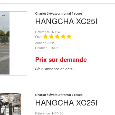
Chariot élévateur frontal 4 roues
HANGCHA
XC25I
Référence
N11450
État
Année
2022
Heures
3 155 h
Prix sur demande
Voir l'annonce en détail
Chariot élévateur frontal 4 roues
HANGCHA
XC25I
Référence
N07466