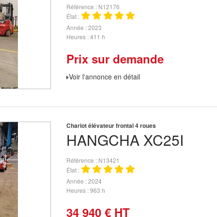
Référence
N12176
État
Année
2023
Heures
411 h
Prix sur demande
Voir l'annonce en détail
Chariot élévateur frontal 4 roues
HANGCHA
XC25I
Référence
N13421
État
Année
2024
Heures
963 h
34 940
€
HT