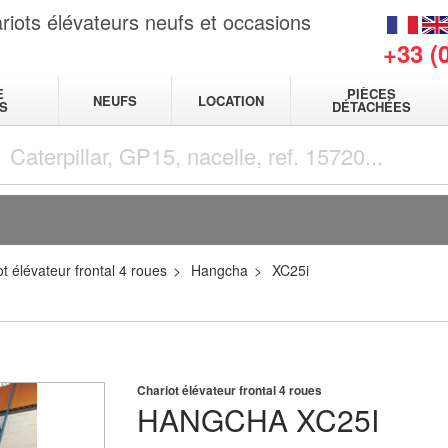
riots élévateurs neufs et occasions
+33 (
E
PIÈCES
NEUFS
LOCATION
S
DÉTACHÉES
t élévateur frontal 4 roues
Hangcha
XC25i
Chariot élévateur frontal 4 roues
HANGCHA
XC25I