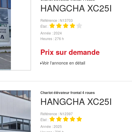
HANGCHA
XC25I
Référence
N13703
État
Année
2024
Heures
276 h
Prix sur demande
Voir l'annonce en détail
Chariot élévateur frontal 4 roues
HANGCHA
XC25I
Référence
N12397
État
Année
2025
Heures
726 h