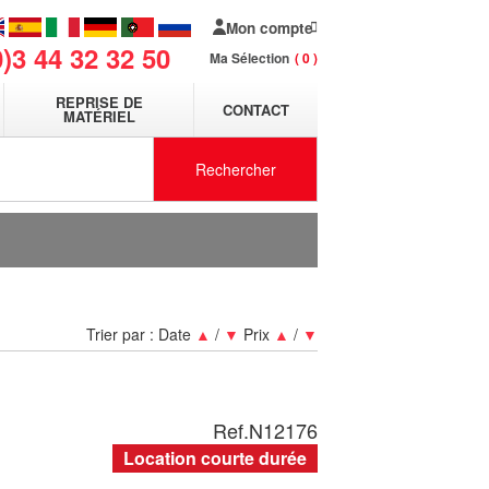
Mon compte
0)3 44 32 32 50
Ma Sélection
0
REPRISE DE
CONTACT
MATÉRIEL
Rechercher
Trier par :
Date
▲
/
▼
Prix
▲
/
▼
Ref.
N12176
Location courte durée