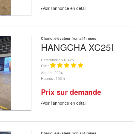
Voir l'annonce en détail
Chariot élévateur frontal 4 roues
HANGCHA
XC25I
Référence
N13425
État
Année
2024
Heures
153 h
Prix sur demande
Voir l'annonce en détail
Chariot élévateur frontal 4 roues