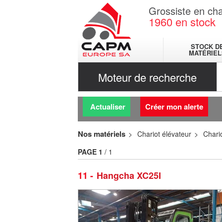
Grossiste en cha
1960
en stock
STOCK D
MATÉRIEL
Moteur de recherche
Actualiser
Créer mon alerte
Nos matériels
Chariot élévateur
Chario
PAGE
1
/ 1
11
Hangcha XC25I