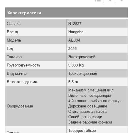
Характеристики
Ссылка
N12827
Бренд
Hangcha
Модель
AE30-I
Год
2026
Топливо
Электрический
Грузоподъемность
3 000 Kg
Вид мачты
Трехсекционная
Высота подъема
5,5 m
Механизм смещения вил
Вилочные позиционеры
4-й клапан прибыл на фартук
Оборудование
Дорожное освещение
Отапливаемая каюта
Синий пятно сзади
Задние рабочие фонари
Твёрдое гибкое
Тип ши