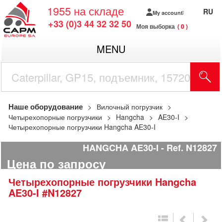
1955
на складе
RU
My account
+33 (0)3 44 32 32 50
Моя выборка
0
MENU
Наше оборудование
Вилочный погрузчик
Четырехопорные погрузчики
Hangcha
AE30-I
Четырехопорные погрузчики Hangcha AE30-I
HANGCHA AE30-I
Ref.
N12827
Цена по запросу
Четырехопорные погрузчики
Hangcha
AE30-I
#N12827