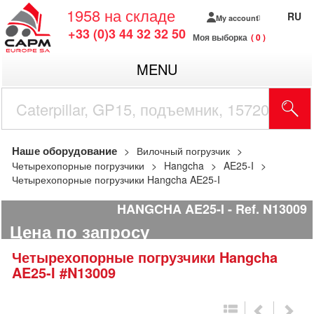
1958
на складе
RU
My account
+33 (0)3 44 32 32 50
Моя выборка
0
MENU
Наше оборудование
Вилочный погрузчик
Четырехопорные погрузчики
Hangcha
AE25-I
Четырехопорные погрузчики Hangcha AE25-I
HANGCHA AE25-I
Ref.
N13009
Цена по запросу
Четырехопорные погрузчики
Hangcha
AE25-I
#N13009