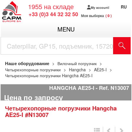
1955
на складе
RU
My account
+33 (0)3 44 32 32 50
Моя выборка
0
MENU
Наше оборудование
Вилочный погрузчик
Четырехопорные погрузчики
Hangcha
AE25-I
Четырехопорные погрузчики Hangcha AE25-I
HANGCHA AE25-I
Ref.
N13007
Цена по запросу
Четырехопорные погрузчики
Hangcha
AE25-I
#N13007