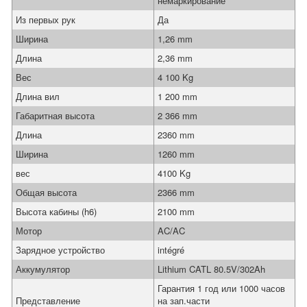
немаркирование
Из первых рук
Да
Ширина
1,26 mm
Длина
2,36 mm
Вес
4 100 Kg
Длина вил
1 200 mm
Габаритная высота
2 366 mm
Длина
2360 mm
Ширина
1260 mm
вес
4100 Kg
Общая высота
2366 mm
Высота кабины (h6)
2100 mm
Мотор
AC/AC
Зарядное устройство
intégré
Аккумулятор
Lithium CATL 80.5V/302Ah
Гарантия 1 год или 1000 часов
Представление
на зап.части