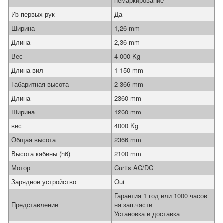
немаркирование
Из первых рук
Да
Ширина
1,26 mm
Длина
2,36 mm
Вес
4 000 Kg
Длина вил
1 150 mm
Габаритная высота
2 366 mm
Длина
2360 mm
Ширина
1260 mm
вес
4000 Kg
Общая высота
2366 mm
Высота кабины (h6)
2100 mm
Мотор
Curtis AC/DC
Зарядное устройство
Oui
Гарантия 1 год или 1000 часов
Представление
на зап.части
Установка и доставка