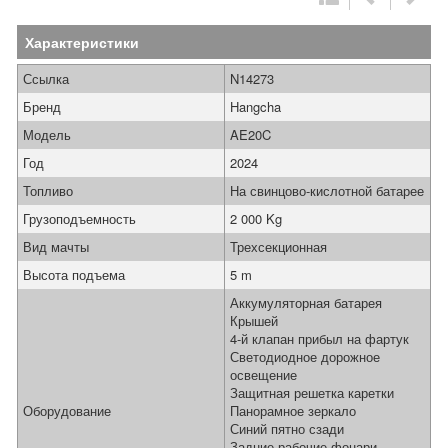
Характеристики
Ссылка
N14273
Бренд
Hangcha
Модель
AE20C
Год
2024
Топливо
На свинцово-кислотной батарее
Грузоподъемность
2 000 Kg
Вид мачты
Трехсекционная
Высота подъема
5 m
Аккумуляторная батарея
Крышей
4-й клапан прибыл на фартук
Светодиодное дорожное
освещение
Защитная решетка каретки
Оборудование
Панорамное зеркало
Синий пятно сзади
Задние рабочие фонари