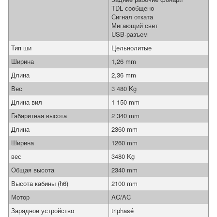
TDL сообщено
Сигнал отката
Мигающий свет
USB-разъем
Тип ши
Цельнолитые
Ширина
1,26 mm
Длина
2,36 mm
Вес
3 480 Kg
Длина вил
1 150 mm
Габаритная высота
2 340 mm
Длина
2360 mm
Ширина
1260 mm
вес
3480 Kg
Общая высота
2340 mm
Высота кабины (h6)
2100 mm
Мотор
AC/AC
Зарядное устройство
triphasé