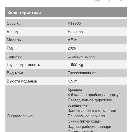
Характеристики
Ссылка
N13960
Бренд
Hangcha
Модель
AE15
Год
2026
Топливо
Электрический
Грузоподъемность
1 500 Kg
Вид мачты
Трехсекционная
Высота подъема
4,5 m
Крышей
4-й клапан прибыл на фартук
Светодиодное дорожное
освещение
Защитная решетка каретки
Оборудование
Панорамное зеркало
Синий пятно сзади
Задние рабочие фонари
Сигнал отката