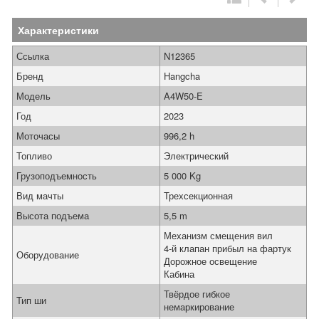
Характеристики
Ссылка
N12365
Бренд
Hangcha
Модель
A4W50-E
Год
2023
Моточасы
996,2 h
Топливо
Электрический
Грузоподъемность
5 000 Kg
Вид мачты
Трехсекционная
Высота подъема
5,5 m
Механизм смещения вил
4-й клапан прибыл на фартук
Оборудование
Дорожное освещение
Кабина
Твёрдое гибкое
Тип ши
немаркирование