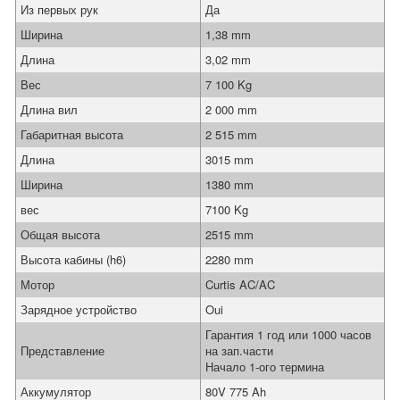
Из первых рук
Да
Ширина
1,38 mm
Длина
3,02 mm
Вес
7 100 Kg
Длина вил
2 000 mm
Габаритная высота
2 515 mm
Длина
3015 mm
Ширина
1380 mm
вес
7100 Kg
Общая высота
2515 mm
Высота кабины (h6)
2280 mm
Мотор
Curtis AC/AC
Зарядное устройство
Oui
Гарантия 1 год или 1000 часов
Представление
на зап.части
Начало 1-ого термина
Аккумулятор
80V 775 Ah