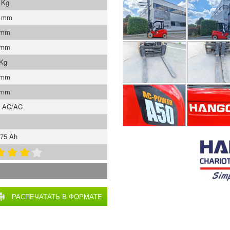
 Kg
0 mm
 mm
 mm
 Kg
 mm
 mm
s AC/AC
75 Ah
РАСПЕЧАТАТЬ В ФОРМАТЕ
PDF