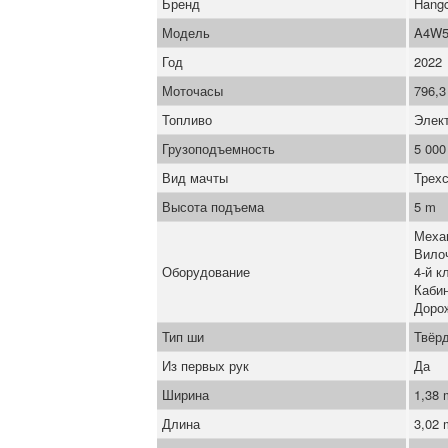
Бренд
Hang
Модель
A4W5
Год
2022
Моточасы
796,3
Топливо
Элек
Грузоподъемность
5 000
Вид мачты
Трех
Высота подъема
5 m
Меха
Вило
Оборудование
4-й к
Каби
Доро
Тип ши
Твёрд
Из первых рук
Да
Ширина
1,38
Длина
3,02