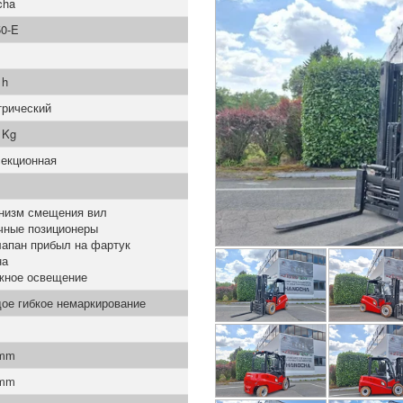
cha
0-E
 h
трический
 Kg
секционная
низм смещения вил
чные позиционеры
лапан прибыл на фартук
на
жное освещение
ое гибкое немаркирование
 mm
 mm