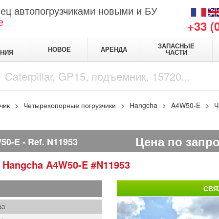
ец автопогрузчиками новыми и БУ
е
+33 (
ЗАПАСНЫЕ
НОВОЕ
АРЕНДА
НИЯ
ЧАСТИ
чик
Четырехопорные погрузчики
Hangcha
A4W50-E
Ч
Цена по запр
50-E
Ref.
N11953
и
Hangcha
A4W50-E
#N11953
СВЯ
53