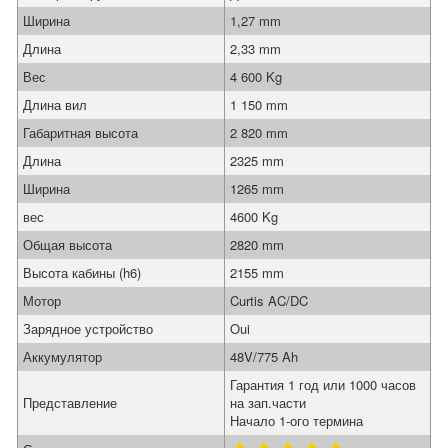
Ширина
1,27 mm
Длина
2,33 mm
Вес
4 600 Kg
Длина вил
1 150 mm
Габаритная высота
2 820 mm
Длина
2325 mm
Ширина
1265 mm
вес
4600 Kg
Общая высота
2820 mm
Высота кабины (h6)
2155 mm
Мотор
Curtis AC/DC
Зарядное устройство
Oui
Аккумулятор
48V/775 Ah
Гарантия 1 год или 1000 часов
Представление
на зап.части
Начало 1-ого термина