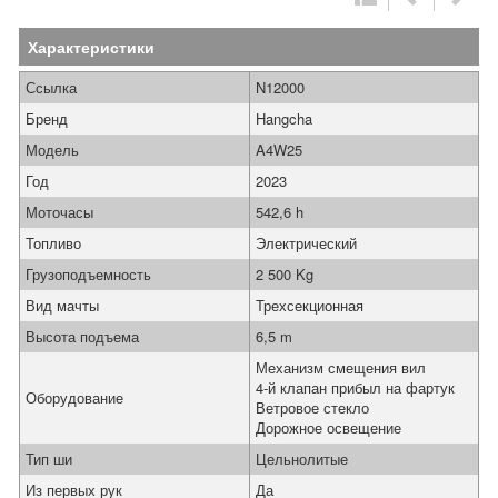
Характеристики
Ссылка
N12000
Бренд
Hangcha
Модель
A4W25
Год
2023
Моточасы
542,6 h
Топливо
Электрический
Грузоподъемность
2 500 Kg
Вид мачты
Трехсекционная
Высота подъема
6,5 m
Механизм смещения вил
4-й клапан прибыл на фартук
Оборудование
Ветровое стекло
Дорожное освещение
Тип ши
Цельнолитые
Из первых рук
Да