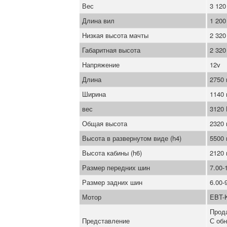
Вес
3 120
Длина вил
1 20
Низкая высота мачты
2 32
Габаритная высота
2 32
Напряжение
12v
Длина
2750
Ширина
1140
вес
3120
Общая высота
2320
Высота в развернутом виде (h4)
5500
Высота кабины (h6)
2120
Размер передних шин
7.00-
Размер задних шин
6.00-
Мотор
EBT-
Прод
Представление
С об