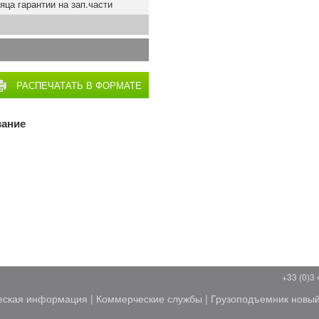
яца гарантии на зап.части
РАСПЕЧАТАТЬ В ФОРМАТЕ
PDF
вание
+33 (0)3 
еская информация
|
Коммерческие службы
|
Грузоподъемник новы