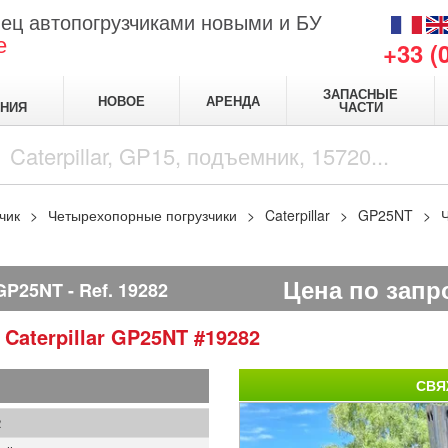
ец автопогрузчиками новыми и БУ
е
+33 (
ЗАПАСНЫЕ
НОВОЕ
АРЕНДА
НИЯ
ЧАСТИ
чик
Четырехопорные погрузчики
Caterpillar
GP25NT
Ч
Цена по запр
GP25NT
Ref.
19282
и
Caterpillar
GP25NT
#19282
СВЯ
2