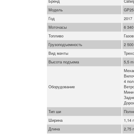
Бренд
Caterp
Модель
GP25
Год
2017
Моточасы
6 340
Топливо
Газо
Грузоподъемность
2 500
Вид мачты
Трех
Высота подъема
5,5 m
Меха
Вило
4 пол
Оборудование
Ветро
Мини
Задн
Доро
Тип ши
Полн
Ширина
1,14
Длина
2,75