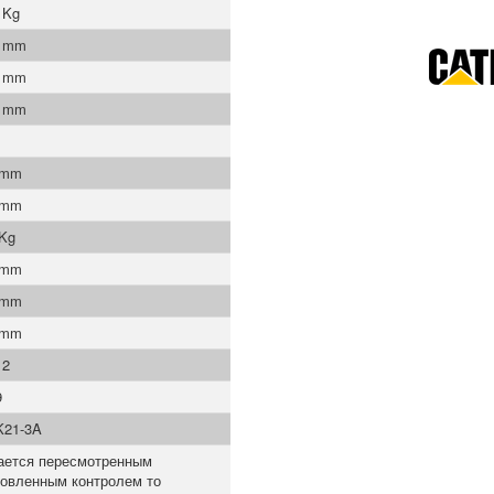
 Kg
0 mm
0 mm
0 mm
 mm
 mm
 Kg
 mm
 mm
 mm
12
9
K21-3A
ается пересмотренным
новленным контролем то