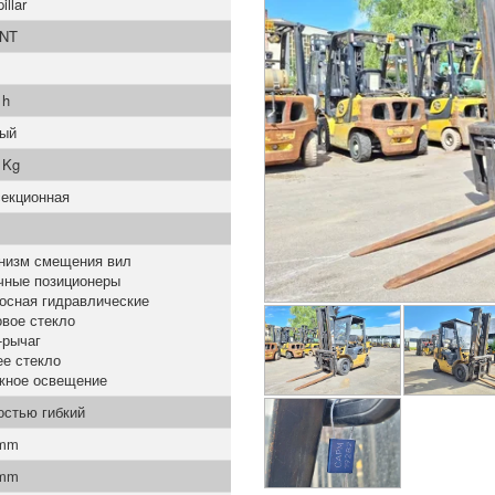
illar
NT
 h
вый
 Kg
секционная
низм смещения вил
чные позиционеры
осная гидравлические
вое стекло
-рычаг
ее стекло
жное освещение
остью гибкий
 mm
 mm