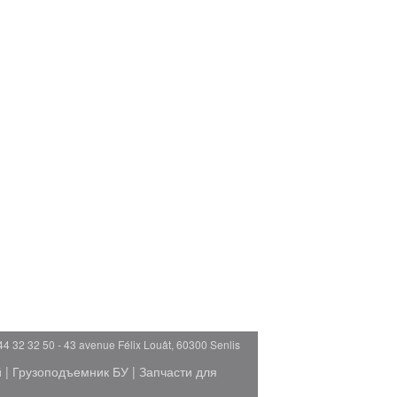
44 32 32 50 - 43 avenue Félix Louât, 60300 Senlis
й
|
Грузоподъемник БУ
|
Запчасти для