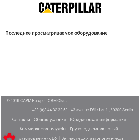
Последнее просматриваемое оборудование
© 2016 CAPM Europe
CRM Cloud
+33 (0)3 44 32 32 50 - 43 avenue Félix Louât, 60300 Senlis
Контакты
|
Общие условия
|
Юридическая информация
|
Коммерческие службы
|
Грузоподъемник новый
|
Грузоподъемник БУ
|
Запчасти для автопогрузчиков