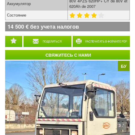
80V 4PZS 620HP+ CY de 80V et
Аккумулятор
620Ah de 2007
Состояние
14 500
€
без учета налогов
ПОДЕЛИТЬСЯ
РАСПЕЧАТАТЬ В ФОРМАТЕ PDF
СВЯЖИТЕСЬ С НАМИ
БУ