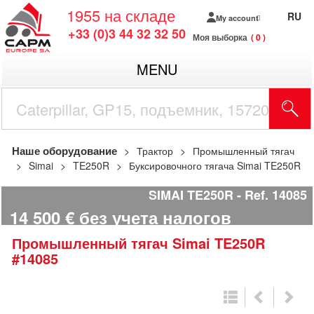
1955
на складе
RU
My account
+33 (0)3 44 32 32 50
Моя выборка
0
MENU
Наше оборудование
Трактор
Промышленный тягач
Simai
TE250R
Буксировочного тягача Simai TE250R
SIMAI TE250R
Ref.
14085
14 500
€
без учета налогов
Промышленный тягач
Simai
TE250R
#14085