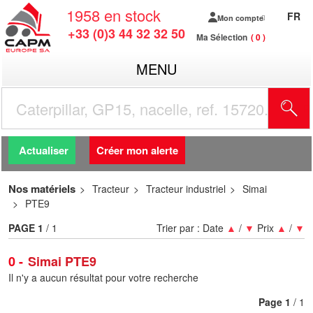
1958
en stock
FR
Mon compte
+33 (0)3 44 32 32 50
Ma Sélection
0
MENU
R
Actualiser
Créer mon alerte
Nos matériels
Tracteur
Tracteur industriel
Simai
PTE9
PAGE
1
/ 1
Trier par :
Date
▲
/
▼
Prix
▲
/
▼
0
Simai PTE9
Il n'y a aucun résultat pour votre recherche
Page
1
/ 1