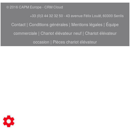
© 2016 CAPM Europe
CRM Cloud
+33 (0)3 44 32 32 50 - 43 avenue Félix Louât, 60300 Senlis
Contact
|
Conditions générales
|
Mentions légales
|
Équipe
commerciale
|
Chariot élévateur neuf
|
Chariot élévateur
occasion
|
Pièces chariot élévateur