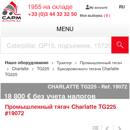
1955
на складе
RU
My account
+33 (0)3 44 32 32 50
Моя выборка
0
MENU
Наше оборудование
Трактор
Промышленный тягач
Charlatte
TG225
Буксировочного тягача Charlatte
TG225
CHARLATTE TG225
Ref.
19072
18 800
€
без учета налогов
Промышленный тягач
Charlatte
TG225
#19072