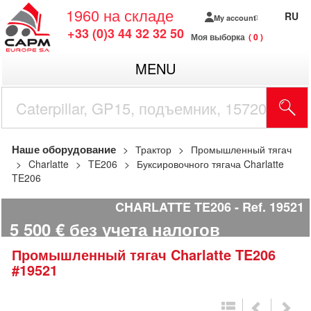
1960
на складе
RU
My account
+33 (0)3 44 32 32 50
Моя выборка
0
MENU
Наше оборудование
Трактор
Промышленный тягач
Charlatte
TE206
Буксировочного тягача Charlatte
TE206
CHARLATTE TE206
Ref.
19521
5 500
€
без учета налогов
Промышленный тягач
Charlatte
TE206
#19521