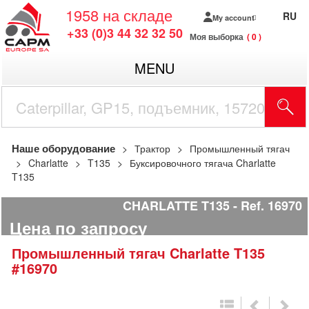
1958
на складе
RU
My account
+33 (0)3 44 32 32 50
Моя выборка
0
MENU
Наше оборудование
Трактор
Промышленный тягач
Charlatte
T135
Буксировочного тягача Charlatte
T135
CHARLATTE T135
Ref.
16970
Цена по запросу
Промышленный тягач
Charlatte
T135
#16970