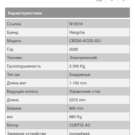
Характеристики
Ссылка
N13518
Бренд
Hangcha
Модель
CBD20-AC2S-iSU
Год
2026
Топливо
Электрический
Грузоподъемность
2 000 Kg
Тип ши
Бандажные
Длина вил
1 150 mm
Ведущие колеса
Управление стоя
Длина
2372 mm
Ширина
800 mm
вес
880 Kg
Мотор
CURTIS AC
Зарядное устройство
monophasé