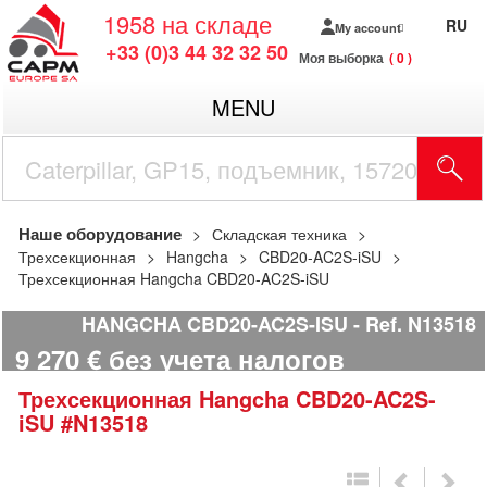
1958
на складе
RU
My account
+33 (0)3 44 32 32 50
Моя выборка
0
MENU
Наше оборудование
Складская техника
Трехсекционная
Hangcha
CBD20-AC2S-iSU
Трехсекционная Hangcha CBD20-AC2S-iSU
HANGCHA CBD20-AC2S-ISU
Ref.
N13518
9 270
€
без учета налогов
Трехсекционная
Hangcha
CBD20-AC2S-
iSU
#N13518