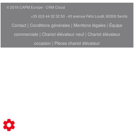
© 2016 CAPM Europe
CRM Cloud
+33 (0)3 44 32 32 50 - 43 avenue Félix Louât, 60300 Senlis
Contact
|
Conditions générales
|
Mentions légales
|
Équipe
commerciale
|
Chariot élévateur neuf
|
Chariot élévateur
occasion
|
Pièces chariot élévateur