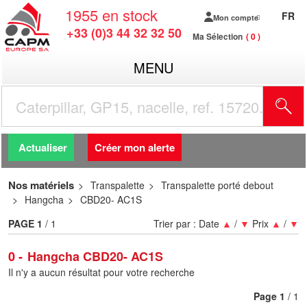
1955
en stock
FR
Mon compte
+33 (0)3 44 32 32 50
Ma Sélection
0
MENU
R
Actualiser
Créer mon alerte
Nos matériels
Transpalette
Transpalette porté debout
Hangcha
CBD20- AC1S
PAGE
1
/ 1
Trier par :
Date
▲
/
▼
Prix
▲
/
▼
0
Hangcha CBD20- AC1S
Il n'y a aucun résultat pour votre recherche
Page
1
/ 1