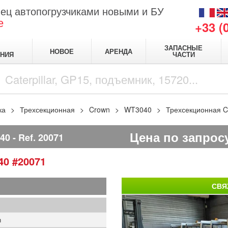
ец автопогрузчиками новыми и БУ
е
+33 (
ЗАПАСНЫЕ
НОВОЕ
АРЕНДА
НИЯ
ЧАСТИ
ка
Трехсекционная
Crown
WT3040
Трехсекционная 
Цена по запрос
40
Ref.
20071
40
#20071
СВЯ
1
n