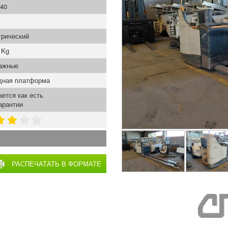
40
трический
 Kg
ажные
дная платформа
ется как есть
арантии
РАСПЕЧАТАТЬ В ФОРМАТЕ
PDF