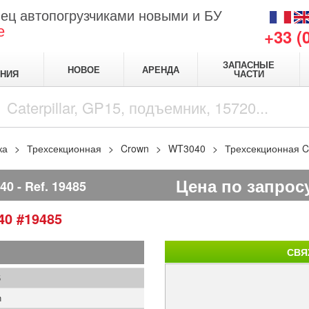
ец автопогрузчиками новыми и БУ
е
+33 (
ЗАПАСНЫЕ
НОВОЕ
АРЕНДА
НИЯ
ЧАСТИ
ка
Трехсекционная
Crown
WT3040
Трехсекционная 
Цена по запрос
40
Ref.
19485
40
#19485
СВЯ
5
n