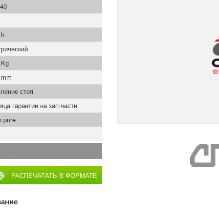
40
 h
трический
 Kg
5 mm
ление стоя
яца гарантии на зап.части
 pure
РАСПЕЧАТАТЬ В ФОРМАТЕ
PDF
вание