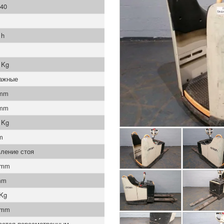
40
 h
 Kg
ажные
 mm
 mm
 Kg
m
ление стоя
 mm
mm
 Kg
 mm
ается пересмотренным