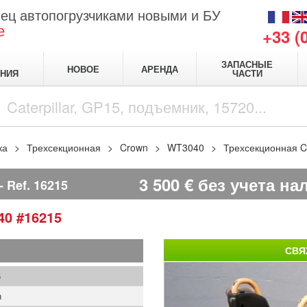
ец автопогрузчиками новыми и БУ
е
+33 (
ЗАПАСНЫЕ
НОВОЕ
АРЕНДА
НИЯ
ЧАСТИ
ка
Трехсекционная
Crown
WT3040
Трехсекционная 
3 500
€
без учета на
Ref.
16215
40
#16215
СВЯ
5
n