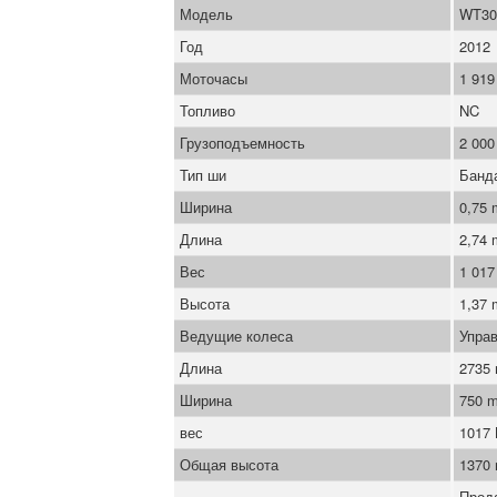
Модель
WT30
Год
2012
Моточасы
1 919
Топливо
NC
Грузоподъемность
2 000
Тип ши
Банд
Ширина
0,75
Длина
2,74
Вес
1 017
Высота
1,37 
Ведущие колеса
Управ
Длина
2735
Ширина
750 
вес
1017
Общая высота
1370
Прод