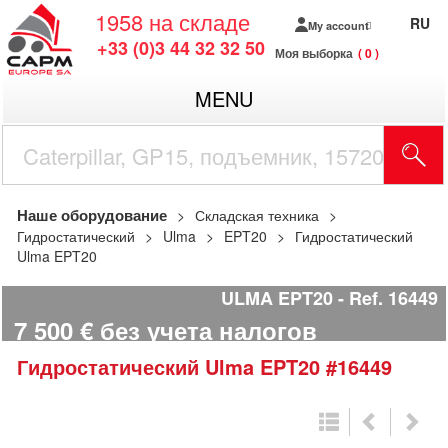
1958
на складе
RU
My account
+33 (0)3 44 32 32 50
Моя выборка
0
MENU
Наше оборудование
Складская техника
Гидростатический
Ulma
EPT20
Гидростатический
Ulma EPT20
ULMA EPT20
Ref.
16449
7 500
€
без учета налогов
Гидростатический
Ulma
EPT20
#16449