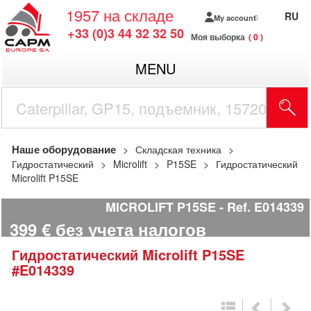
1957
на складе
RU
My account
+33 (0)3 44 32 32 50
Моя выборка
0
MENU
Наше оборудование
Складская техника
Гидростатический
Microlift
P15SE
Гидростатический
Microlift P15SE
MICROLIFT P15SE
Ref.
E014339
399
€
без учета налогов
Гидростатический
Microlift
P15SE
#E014339