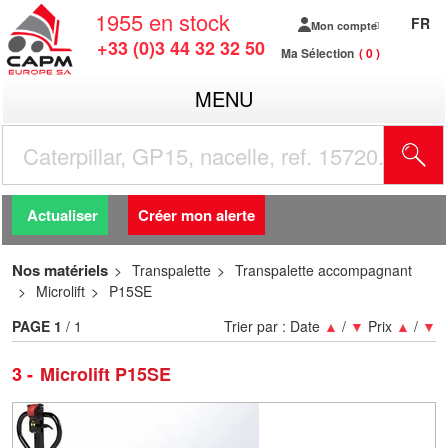
1955
en stock
FR
Mon compte
+33 (0)3 44 32 32 50
Ma Sélection
0
MENU
R
Actualiser
Créer mon alerte
Nos matériels
Transpalette
Transpalette accompagnant
Microlift
P15SE
PAGE
1
/ 1
Trier par :
Date
▲
/
▼
Prix
▲
/
▼
3
Microlift P15SE