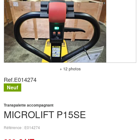
+ 12 photos
Ref.
E014274
Neuf
Transpalette accompagnant
MICROLIFT
P15SE
Référence
E014274