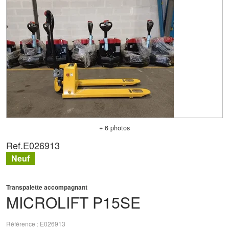
+ 6 photos
Ref.
E026913
Neuf
Transpalette accompagnant
MICROLIFT
P15SE
Référence
E026913