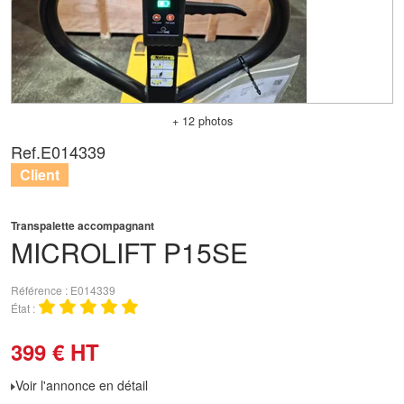
+ 12 photos
Ref.
E014339
Client
Transpalette accompagnant
MICROLIFT
P15SE
Référence
E014339
État
399
€
HT
Voir l'annonce en détail