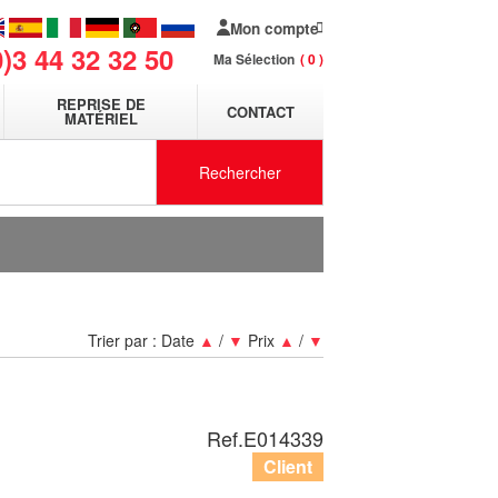
Mon compte
0)3 44 32 32 50
Ma Sélection
0
REPRISE DE
CONTACT
MATÉRIEL
Rechercher
Trier par :
Date
▲
/
▼
Prix
▲
/
▼
Ref.
E014339
Client