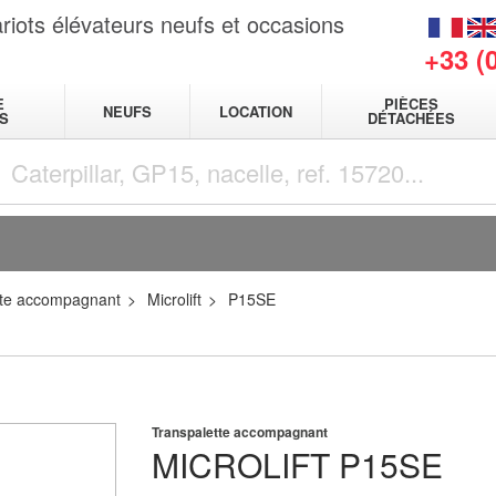
riots élévateurs neufs et occasions
+33 (
E
PIÈCES
NEUFS
LOCATION
S
DÉTACHÉES
tte accompagnant
Microlift
P15SE
Transpalette accompagnant
MICROLIFT
P15SE