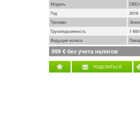
Модель
CBD1
Год
2019
Топливо
Элек
Грузоподъемность
1 600
Ведущие колеса
Пово
999
€
без учета налогов
ПОДЕЛИТЬСЯ