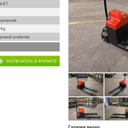
6-ET
трический
 Kg
дковый штабелёр
РАСПЕЧАТАТЬ В ФОРМАТЕ
PDF
Галерея видео