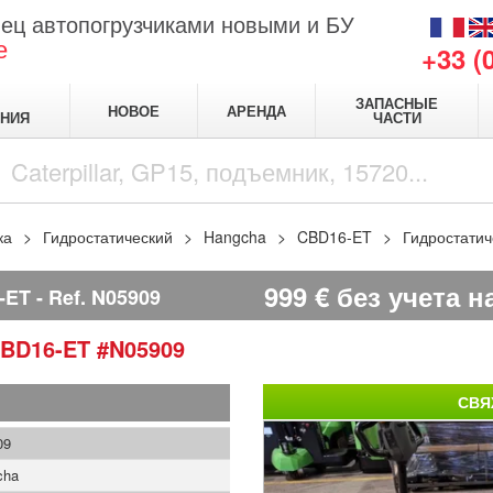
ец автопогрузчиками новыми и БУ
е
+33 (
ЗАПАСНЫЕ
НОВОЕ
АРЕНДА
НИЯ
ЧАСТИ
ка
Гидростатический
Hangcha
CBD16-ET
Гидростати
999
€
без учета н
-ET
Ref.
N05909
BD16-ET
#N05909
СВЯ
09
cha