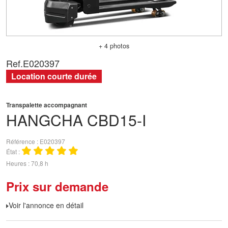
+ 4 photos
Ref.
E020397
Location courte durée
Transpalette accompagnant
HANGCHA
CBD15-I
Référence
E020397
État
Heures
70,8 h
Prix sur demande
Voir l'annonce en détail