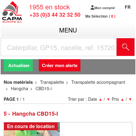
1955
en stock
FR
Mon compte
+33 (0)3 44 32 32 50
Ma Sélection
0
MENU
R
Actualiser
Créer mon alerte
Nos matériels
Transpalette
Transpalette accompagnant
Hangcha
CBD15-i
PAGE
1
/ 1
Trier par :
Date
▲
/
▼
Prix
▲
/
▼
5
Hangcha CBD15-I
En cours de location