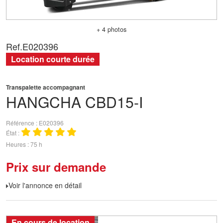
+ 4 photos
Ref.
E020396
Location courte durée
Transpalette accompagnant
HANGCHA
CBD15-I
Référence
E020396
État
Heures
75 h
Prix sur demande
Voir l'annonce en détail
En cours de location