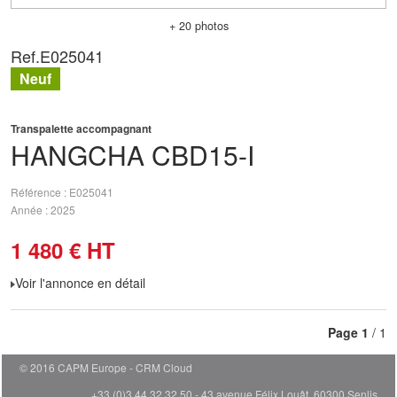
+ 20 photos
Ref.
E025041
Neuf
Transpalette accompagnant
HANGCHA
CBD15-I
Référence
E025041
Année
2025
1 480
€
HT
Voir l'annonce en détail
Page
1
/ 1
© 2016 CAPM Europe
CRM Cloud
+33 (0)3 44 32 32 50 - 43 avenue Félix Louât, 60300 Senlis