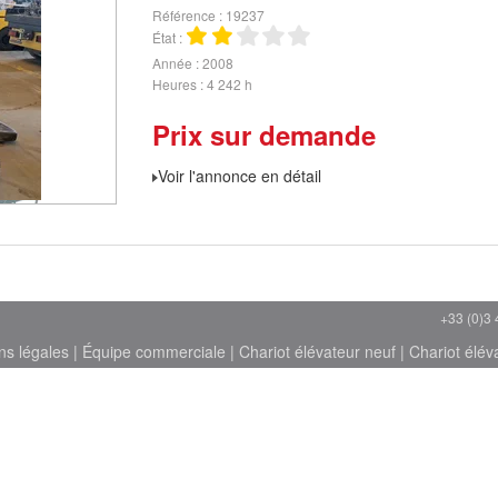
Référence
19237
État
Année
2008
Heures
4 242 h
Prix sur demande
Voir l'annonce en détail
+33 (0)3 
ns légales
|
Équipe commerciale
|
Chariot élévateur neuf
|
Chariot élév