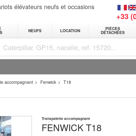
riots élévateurs neufs et occasions
+33 (
E
PIÈCES
NEUFS
LOCATION
S
DÉTACHÉES
tte accompagnant
Fenwick
T18
Transpalette accompagnant
FENWICK
T18