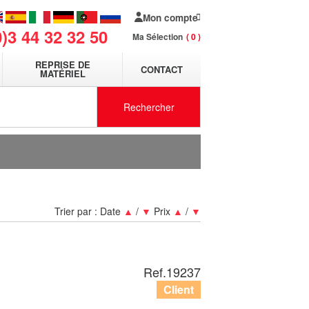
Mon compte
0)3 44 32 32 50
Ma Sélection
0
REPRISE DE
CONTACT
MATÉRIEL
Rechercher
Trier par :
Date
▲
/
▼
Prix
▲
/
▼
Ref.
19237
Client