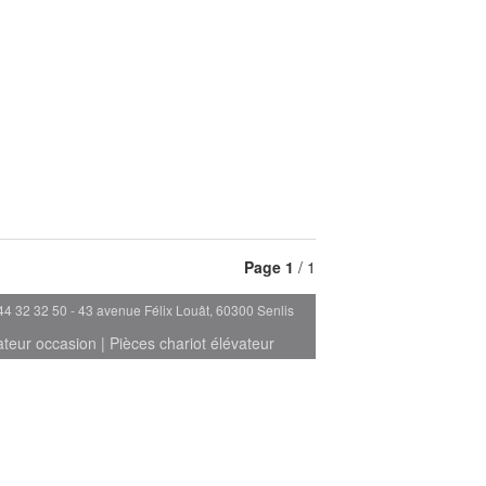
Page
1
/ 1
44 32 32 50 - 43 avenue Félix Louât, 60300 Senlis
ateur occasion
|
Pièces chariot élévateur