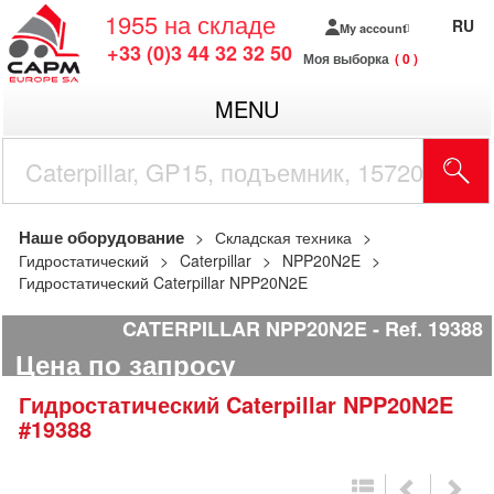
1955
на складе
RU
My account
+33 (0)3 44 32 32 50
Моя выборка
0
MENU
Наше оборудование
Складская техника
Гидростатический
Caterpillar
NPP20N2E
Гидростатический Caterpillar NPP20N2E
CATERPILLAR NPP20N2E
Ref.
19388
Цена по запросу
Гидростатический
Caterpillar
NPP20N2E
#19388