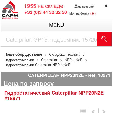
1955
на складе
RU
My account
+33 (0)3 44 32 32 50
Моя выборка
0
MENU
Наше оборудование
Складская техника
Гидростатический
Caterpillar
NPP20N2E
Гидростатический Caterpillar NPP20N2E
CATERPILLAR NPP20N2E
Ref.
18971
Цена по запросу
Гидростатический
Caterpillar
NPP20N2E
#18971