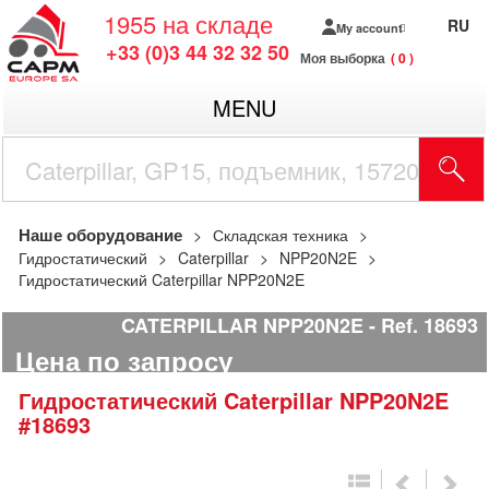
1955
на складе
RU
My account
+33 (0)3 44 32 32 50
Моя выборка
0
MENU
Наше оборудование
Складская техника
Гидростатический
Caterpillar
NPP20N2E
Гидростатический Caterpillar NPP20N2E
CATERPILLAR NPP20N2E
Ref.
18693
Цена по запросу
Гидростатический
Caterpillar
NPP20N2E
#18693