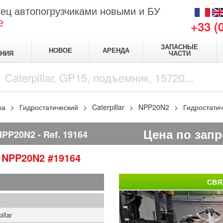
ец автопогрузчиками новыми и БУ
е
+33 (
ЗАПАСНЫЕ
НОВОЕ
АРЕНДА
НИЯ
ЧАСТИ
ка
Гидростатический
Caterpillar
NPP20N2
Гидростатич
Цена по запр
NPP20N2
Ref.
19164
r
NPP20N2
#19164
СВЯ
4
illar