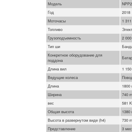
Модель
NPP2
Год
2018
Моточасы
1 311
Топливо
Элек
Грузоподъемность
2 000
Тип ши
Банд
Конкретное оборудование для
Бата
поддона
Длина вил
1 15
Ведущие колеса
Пово
Длина
1800
Ширина
740 
вес
581 
Общая высота
1380
Высота в развернутом виде (h4)
730 
Представление
3 мес