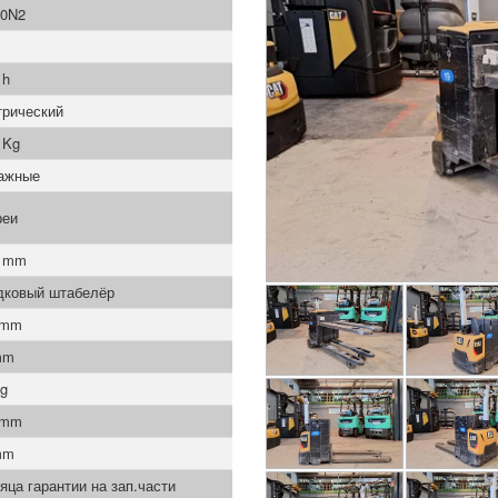
0N2
 h
трический
 Kg
ажные
реи
0 mm
дковый штабелёр
 mm
mm
Kg
 mm
mm
яца гарантии на зап.части