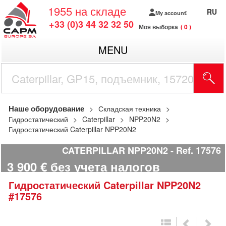
1955
на складе
RU
My account
+33 (0)3 44 32 32 50
Моя выборка
0
MENU
Наше оборудование
Складская техника
Гидростатический
Caterpillar
NPP20N2
Гидростатический Caterpillar NPP20N2
CATERPILLAR NPP20N2
Ref.
17576
3 900
€
без учета налогов
Гидростатический
Caterpillar
NPP20N2
#17576