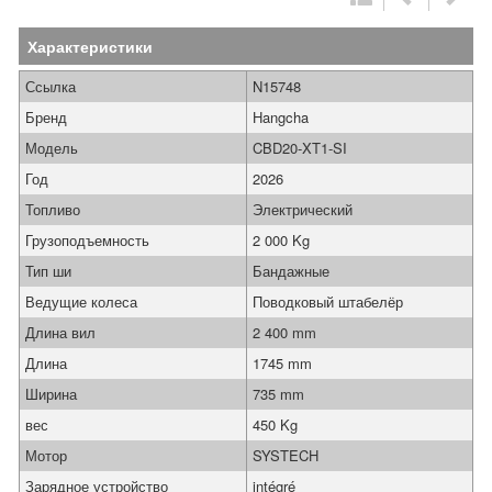
Характеристики
Ссылка
N15748
Бренд
Hangcha
Модель
CBD20-XT1-SI
Год
2026
Топливо
Электрический
Грузоподъемность
2 000 Kg
Тип ши
Бандажные
Ведущие колеса
Поводковый штабелёр
Длина вил
2 400 mm
Длина
1745 mm
Ширина
735 mm
вес
450 Kg
Мотор
SYSTECH
Зарядное устройство
intégré