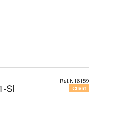
Ref.
N16159
-SI
Client