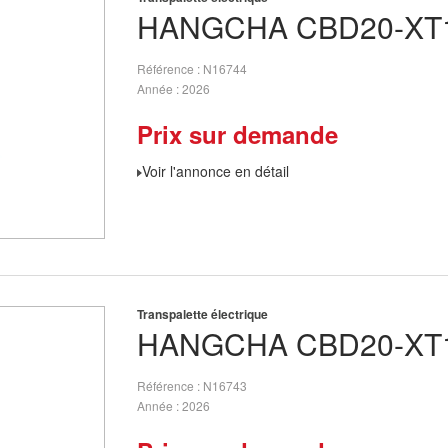
HANGCHA
CBD20-XT1
Référence
N16744
Année
2026
Prix sur demande
Voir l'annonce en détail
Transpalette électrique
HANGCHA
CBD20-XT1
Référence
N16743
Année
2026