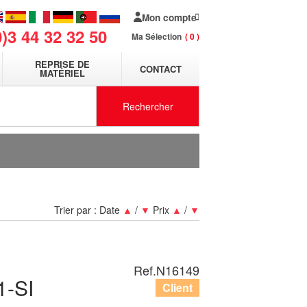
Mon compte
0)3 44 32 32 50
Ma Sélection
0
REPRISE DE
CONTACT
MATÉRIEL
Rechercher
Trier par :
Date
▲
/
▼
Prix
▲
/
▼
Ref.
N16149
-SI
Client