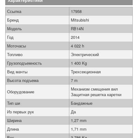
Характеристики
Ссылка
17958
Бренд
Mitsubishi
Модель
RB14N
Год
2014
Моточасы
4 022 h
Топливо
Электрический
Грузоподъемность
1 400 Kg
Вид мачты
Трехсекционная
Высота подъема
7 m
Механизм смещения вил
Оборудование
Защитная решетка каретки
Тип ши
Бандажные
Из первых рук
Да
Ширина
1,27 mm
Длина
1,71 mm
Вес
3 786 Kg