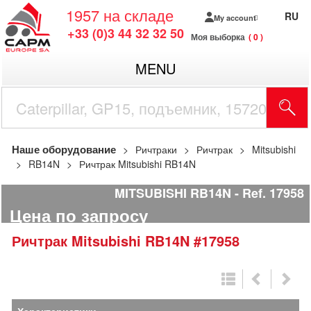
1957
на складе
RU
My account
+33 (0)3 44 32 32 50
Моя выборка
0
MENU
Наше оборудование
Ричтраки
Ричтрак
Mitsubishi
RB14N
Ричтрак Mitsubishi RB14N
MITSUBISHI RB14N
Ref.
17958
Цена по запросу
Ричтрак
Mitsubishi
RB14N
#17958