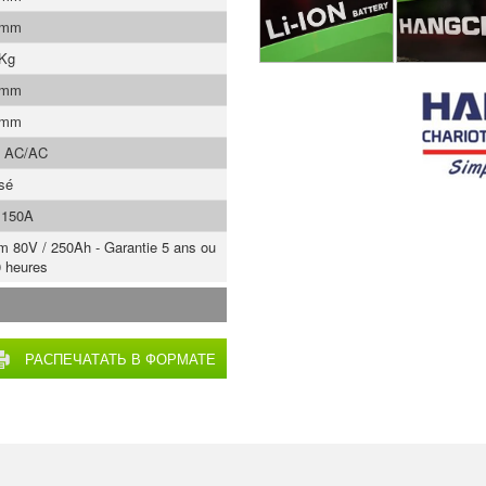
 mm
 Kg
 mm
 mm
s AC/AC
asé
 150A
um 80V / 250Ah - Garantie 5 ans ou
 heures
РАСПЕЧАТАТЬ В ФОРМАТЕ
PDF