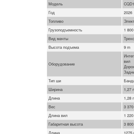
Модель
CQD1
Год
2026
Топливо
Элек
Грузоподъемность
1 800
Вид мачты
Трех
Высота подъема
9 m
Инте
вил
Оборудование
Доро
Задн
Тип ши
Банд
Ширина
1,27
Длина
1,28
Вес
3 370
Длина вил
1 22
Габаритная высота
3 80
Длина
1275