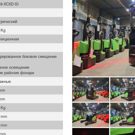
8-XC5D-SI
трический
 Kg
секционная
грированное боковое смещение
жное освещение
ие рабочие фонари
ажные
 mm
 mm
 Kg
0 mm
0 mm
 mm