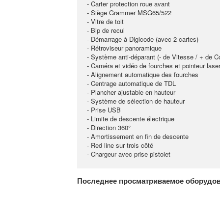
- Carter protection roue avant
- Siège Grammer MSG65/522
- Vitre de toit
- Bip de recul
- Démarrage à Digicode (avec 2 cartes)
- Rétroviseur panoramique
- Système anti-déparant (- de Vitesse / + de C
- Caméra et vidéo de fourches et pointeur lase
- Alignement automatique des fourches
- Centrage automatique de TDL
- Plancher ajustable en hauteur
- Système de sélection de hauteur
- Prise USB
- Limite de descente électrique
- Direction 360°
- Amortissement en fin de descente
- Red line sur trois côté
- Chargeur avec prise pistolet
Последнее просматриваемое оборудо