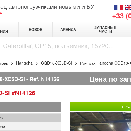
ец автопогрузчиками новыми и БУ
е
+33 (
ЗАПАСНЫЕ
НОВОЕ
АРЕНДА
НИЯ
ЧАСТИ
трак
Hangcha
CQD18-XC5D-SI
Ричтрак Hangcha CQD18-
Цена по за
-XC5D-SI
Ref.
N14126
D-SI
#N14126
СВЯ
26
cha