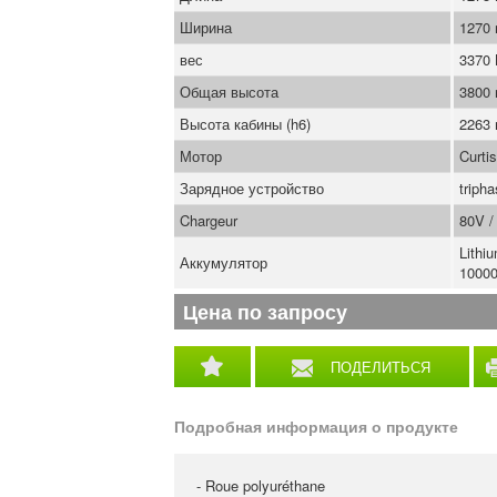
Ширина
1270
вес
3370
Общая высота
3800
Высота кабины (h6)
2263
Мотор
Curti
Зарядное устройство
triph
Chargeur
80V /
Lithi
Аккумулятор
10000
Цена по запросу
ПОДЕЛИТЬСЯ
Подробная информация о продукте
- Roue polyuréthane