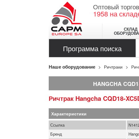
Оптовый торгов
1958
на склад
СКЛАД
ОБОРУДОВА
Программа поиска
Наше оборудование
Ричтраки
Рич
HANGCHA CQD18
Ричтрак
Hangcha
CQD18-XC5
Характеристики
Ссылка
N141
Бренд
Hang