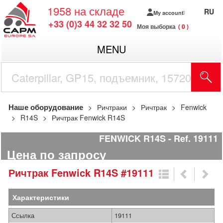
1958
на складе
RU
My account
+33 (0)3 44 32 32 50
Моя выборка
0
MENU
Наше оборудование
Ричтраки
Ричтрак
Fenwick
R14S
Ричтрак Fenwick R14S
FENWICK R14S
Ref.
19111
Цена по запросу
Ричтрак
Fenwick
R14S
#19111
Характеристики
Ссылка
19111