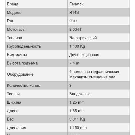
Бренд
Fenwick
Модель
R14S
Год
2011
Моточасы
8 004 h
Топливо
Электрический
Грузоподъемность
1 400 Kg
Вид мачты
Двухсекционная
Высота подъема
7,4 m
4 полосная гидравлические
Оборудование
Механизм смещения вил
Количество колес
3
Тип ши
Бандажные
Ширина
1,25 mm
Длина
1,65 mm
Вес
3 311 Kg
Длина вил
1 150 mm