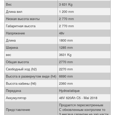
Вес
3 631 Kg
Длина вил
1 200 mm
Низкая высота мачты
2 770 mm
Габаритная высота
2 770 mm
Напряжение
48v
Длина
1800 mm
Ширина
1285 mm
вес
3631 Kg
Общая высота
2770 mm
Свободный ход (h2)
2270 mm
Высота в развернутом виде (h4)
6690 mm
Высота кабины (h6)
2360 mm
Передача
Hydrostatique
Аккумулятор
48V 620Ah C5 - Mai 2018
Продается пересмотренным
Представление
С обновленным контролем то
3 месяца гарантии на зап.части