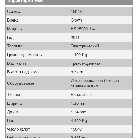
Характеристики
Ссылка
15048
Бренд
Crown
Модель
ESR5000-1.4
Год
2011
Топливо
Электрический
Грузоподъемность
1 400 Kg
Вид мачты
Трехсекционная
Высота подъема
8,77 m
Интегрированное боковое
Оборудование
смещение вил
Тип ши
Бандажные
Ширина
1,29 mm
Длина
1,74 mm
Вес
4 229 Kg
Число флот
15048
Габаритная высота
3 685 mm