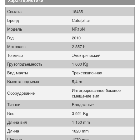
Характеристики
Ссылка
18485
Бренд
Caterpillar
Модель
NR16N
Год
2010
Моточасы
2 857 h
Топливо
Электрический
Грузоподъемность
1 600 Kg
Вид мачты
Трехсекционная
Высота подъема
5,4 m
Интегрированное боковое
Оборудование
смещение вил
Тип ши
Бандажные
Вес
3 921 Kg
Длина вил
1 150 mm
Длина
1820 mm
Ширина
1270 mm