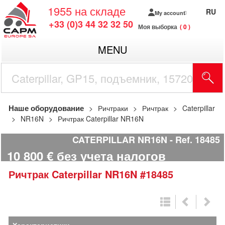
1955
на складе
RU
My account
+33 (0)3 44 32 32 50
Моя выборка
0
MENU
Наше оборудование
Ричтраки
Ричтрак
Caterpillar
NR16N
Ричтрак Caterpillar NR16N
CATERPILLAR NR16N
Ref.
18485
10 800
€
без учета налогов
Ричтрак
Caterpillar
NR16N
#18485