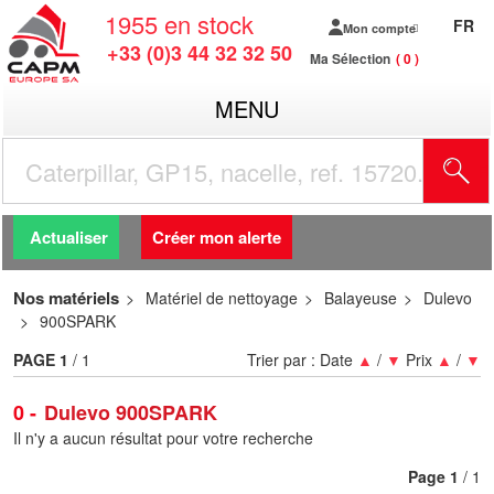
1955
en stock
FR
Mon compte
+33 (0)3 44 32 32 50
Ma Sélection
0
MENU
R
Actualiser
Créer mon alerte
Nos matériels
Matériel de nettoyage
Balayeuse
Dulevo
900SPARK
PAGE
1
/ 1
Trier par :
Date
▲
/
▼
Prix
▲
/
▼
0
Dulevo 900SPARK
Il n'y a aucun résultat pour votre recherche
Page
1
/ 1