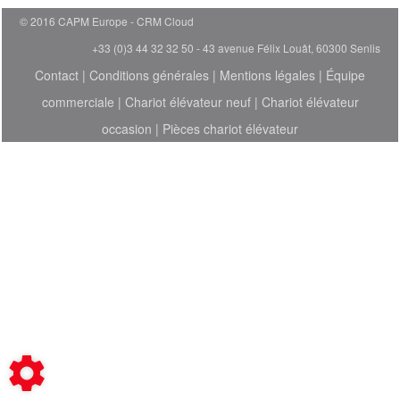
© 2016 CAPM Europe
CRM Cloud
+33 (0)3 44 32 32 50 - 43 avenue Félix Louât, 60300 Senlis
Contact
|
Conditions générales
|
Mentions légales
|
Équipe
commerciale
|
Chariot élévateur neuf
|
Chariot élévateur
occasion
|
Pièces chariot élévateur