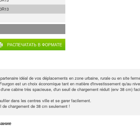
70R13
РАСПЕЧАТАТЬ В ФОРМАТЕ
PDF
rtenaire idéal de vos déplacements en zone urbaine, rurale ou en site ferm
Fourgon est un choix économique tant en matière d'investissement qu'au niv
ne cabine très spacieuse, d'un seuil de chargement réduit (env 38 cm) facil
iler dans les centres ville et se garer facilement.
l de chargement de 38 cm seulement !
вание