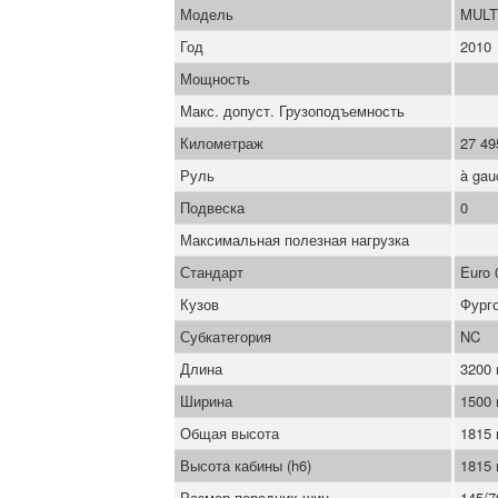
Модель
MULT
Год
2010
Мощность
Макс. допуст. Грузоподъемность
Километраж
27 49
Руль
à gau
Подвеска
0
Максимальная полезная нагрузка
Стандарт
Euro 
Кузов
Фург
Субкатегория
NC
Длина
3200
Ширина
1500
Общая высота
1815
Высота кабины (h6)
1815
Размер передних шин
145/