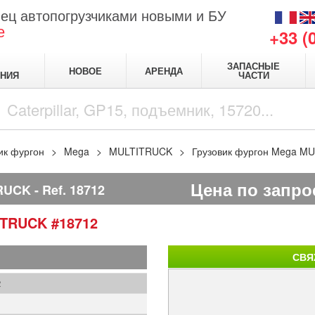
ец автопогрузчиками новыми и БУ
е
+33 (
ЗАПАСНЫЕ
НОВОЕ
АРЕНДА
НИЯ
ЧАСТИ
ик фургон
Mega
MULTITRUCK
Грузовик фургон Mega M
Цена по запро
RUCK
Ref.
18712
ITRUCK
#18712
СВЯ
2