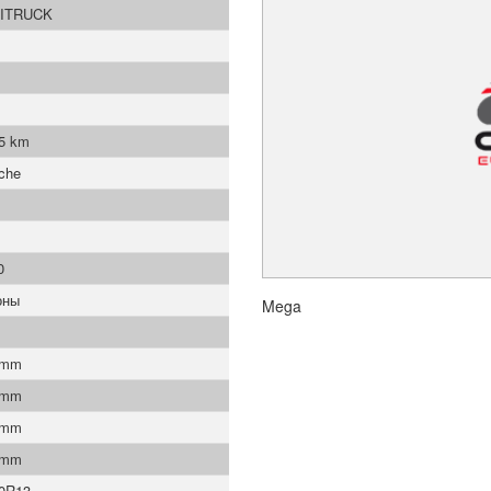
ITRUCK
5 km
che
0
оны
Mega
 mm
 mm
 mm
 mm
70R13